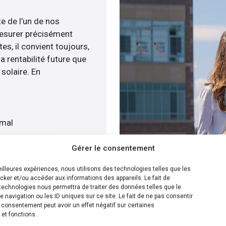
te de l’un de nos
esurer précisément
tes, il convient toujours,
a rentabilité future que
solaire. En
imal
t
Gérer le consentement
vis gratuitement
meilleures expériences, nous utilisons des technologies telles que les
cker et/ou accéder aux informations des appareils. Le fait de
ion la plus efficace pour
technologies nous permettra de traiter des données telles que le
navigation ou les ID uniques sur ce site. Le fait de ne pas consentir
té menée, nous avons la
n consentement peut avoir un effet négatif sur certaines
’installation de panneaux
 et fonctions.
ur cela, nous disposons de