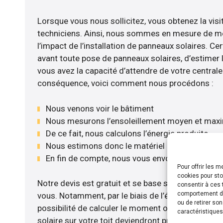
Lorsque vous nous sollicitez, vous obtenez la visi
techniciens. Ainsi, nous sommes en mesure de m
l’impact de l’installation de panneaux solaires. Cer
avant toute pose de panneaux solaires, d’estimer l
vous avez la capacité d’attendre de votre centrale 
conséquence, voici comment nous procédons :
Nous venons voir le bâtiment
Nous mesurons l’ensoleillement moyen et max
De ce fait, nous calculons l’énergie produite
Nous estimons donc le matériel le plus adéqua
En fin de compte, nous vous envoyons notre de
Pour offrir les 
cookies pour sto
Notre devis est gratuit et se base sur la configurat
consentir à ces 
comportement de 
vous. Notamment, par le biais de l’étude rentabili
ou de retirer so
possibilité de calculer le moment où les travaux d
caractéristiques
solaire sur votre toit deviendront profitables. Po