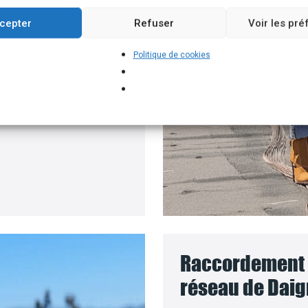
roposons un branchement
cepter
Refuser
Voir les pr
e batteries solaires,
Politique de cookies
 pour installer vos
ment où le coût des
Raccordement d
réseau de Daig