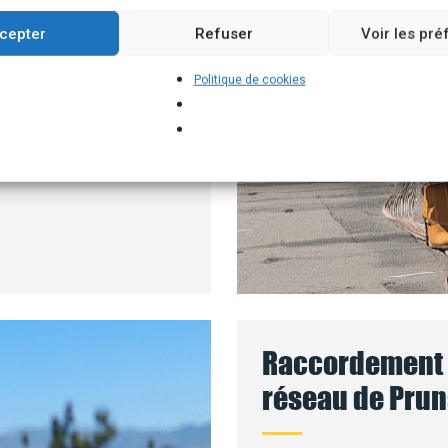
ment permettant
cepter
Refuser
Voir les pr
 solaires, par exemple.
Politique de cookies
 pour installer vos
 le coût des travaux sera
Raccordement d
réseau de Prun