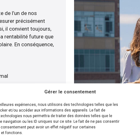
te de l’un de nos
esurer précisément
i, il convient toujours,
a rentabilité future que
olaire. En conséquence,
imal
t
Gérer le consentement
gratuitement
meilleures expériences, nous utilisons des technologies telles que les
cker et/ou accéder aux informations des appareils. Le fait de
ion la plus efficace pour
technologies nous permettra de traiter des données telles que le
navigation ou les ID uniques sur ce site. Le fait de ne pas consentir
s savons calculer le
n consentement peut avoir un effet négatif sur certaines
olaire sur votre toit
 et fonctions.
s de plusieurs solutions.