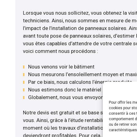
Lorsque vous nous sollicitez, vous obtenez la visi
techniciens. Ainsi, nous sommes en mesure de m
l’impact de l’installation de panneaux solaires. Ains
avant toute pose de panneaux solaires, d’estimer l
vous êtes capables d’attendre de votre centrale s
voici comment nous procédons :
Nous venons voir le bâtiment
Nous mesurons l’ensoleillement moyen et max
Par ce biais, nous calculons l’énergie produite
Nous estimons donc le matériel le plus adéqua
Globalement, nous vous envoyons notre devis 
Pour offrir les 
cookies pour sto
Notre devis est gratuit et se base sur la configurat
consentir à ces 
comportement de 
vous. Ainsi, grâce à l’étude rentabilité menée, nou
ou de retirer so
moment où les travaux d’installation de panneaux s
caractéristiques
deviendront profitables. Pour cela, nous disposon