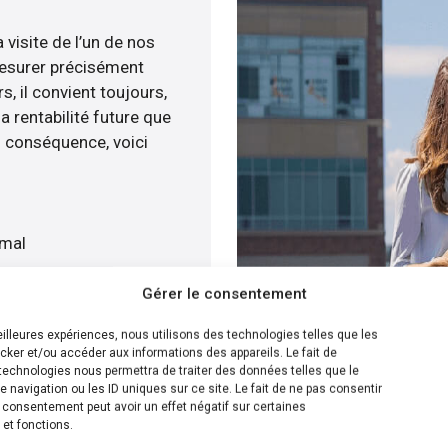
 visite de l’un de nos
esurer précisément
s, il convient toujours,
a rentabilité future que
n conséquence, voici
imal
at
Gérer le consentement
atuitement
meilleures expériences, nous utilisons des technologies telles que les
cker et/ou accéder aux informations des appareils. Le fait de
ion la plus efficace pour
technologies nous permettra de traiter des données telles que le
navigation ou les ID uniques sur ce site. Le fait de ne pas consentir
s savons calculer le
n consentement peut avoir un effet négatif sur certaines
olaire sur votre toit
 et fonctions.
s de plusieurs solutions.