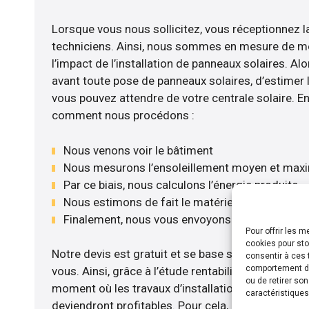
Lorsque vous nous sollicitez, vous réceptionnez la
techniciens. Ainsi, nous sommes en mesure de m
l’impact de l’installation de panneaux solaires. Alor
avant toute pose de panneaux solaires, d’estimer l
vous pouvez attendre de votre centrale solaire. E
comment nous procédons :
Nous venons voir le bâtiment
Nous mesurons l’ensoleillement moyen et max
Par ce biais, nous calculons l’énergie produite
Nous estimons de fait le matériel le plus adéqu
Finalement, nous vous envoyons notre devis gr
Pour offrir les 
cookies pour sto
Notre devis est gratuit et se base sur la configurat
consentir à ces 
comportement de 
vous. Ainsi, grâce à l’étude rentabilité menée, nou
ou de retirer so
moment où les travaux d’installation de panneaux s
caractéristiques
deviendront profitables. Pour cela, nous disposon