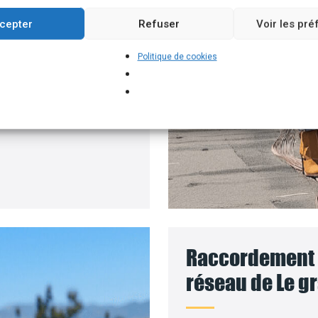
ment permettant
cepter
Refuser
Voir les pr
 solaires, par exemple.
Politique de cookies
 pour installer vos
 le coût des travaux sera
Raccordement d
réseau de Le g