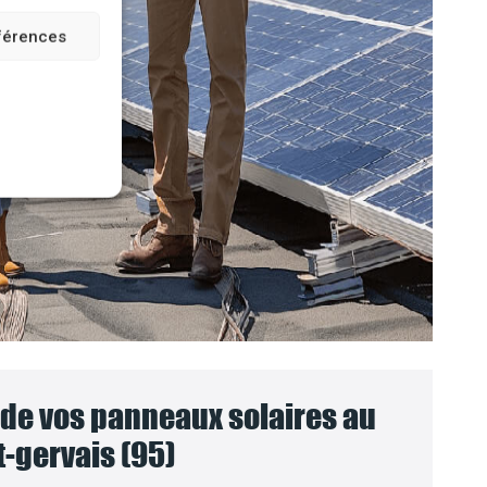
éférences
e vos panneaux solaires au
-gervais (95)