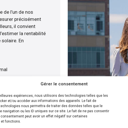
e de l’un de nos
esurer précisément
leurs, il convient
estimer la rentabilité
 solaire. En
imal
quat
Gérer le consentement
vis gratuitement
meilleures expériences, nous utilisons des technologies telles que les
cker et/ou accéder aux informations des appareils. Le fait de
ion la plus efficace pour
technologies nous permettra de traiter des données telles que le
navigation ou les ID uniques sur ce site. Le fait de ne pas consentir
ommes en possibilité de
n consentement peut avoir un effet négatif sur certaines
e panneaux solaire sur
 et fonctions.
s disposons de plusieurs