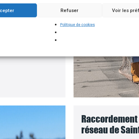
un branchement
cepter
Refuser
Voir les pr
e batteries solaires,
Politique de cookies
 pour installer vos
 le coût des travaux sera
Raccordement d
réseau de Saint