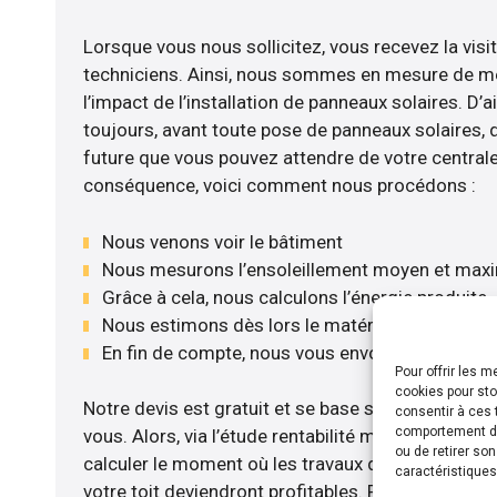
Lorsque vous nous sollicitez, vous recevez la visit
techniciens. Ainsi, nous sommes en mesure de m
l’impact de l’installation de panneaux solaires. D’ail
toujours, avant toute pose de panneaux solaires, d’
future que vous pouvez attendre de votre centrale
conséquence, voici comment nous procédons :
Nous venons voir le bâtiment
Nous mesurons l’ensoleillement moyen et max
Grâce à cela, nous calculons l’énergie produite
Nous estimons dès lors le matériel le plus adé
En fin de compte, nous vous envoyons notre de
Pour offrir les 
cookies pour sto
Notre devis est gratuit et se base sur la configurat
consentir à ces 
comportement de 
vous. Alors, via l’étude rentabilité menée, nous s
ou de retirer so
calculer le moment où les travaux d’installation d
caractéristiques
votre toit deviendront profitables. Pour cela, nou