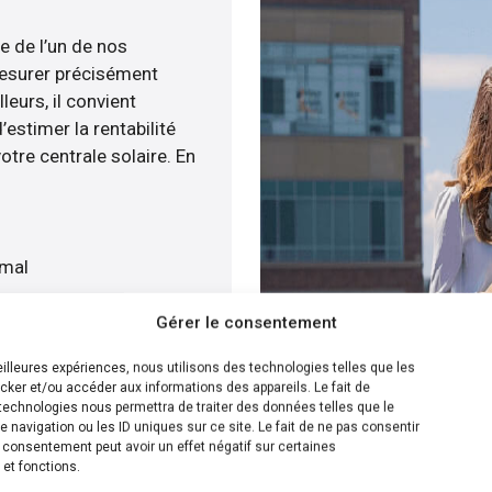
e de l’un de nos
esurer précisément
leurs, il convient
estimer la rentabilité
otre centrale solaire. En
imal
quat
Gérer le consentement
is gratuitement
meilleures expériences, nous utilisons des technologies telles que les
cker et/ou accéder aux informations des appareils. Le fait de
ion la plus efficace pour
technologies nous permettra de traiter des données telles que le
navigation ou les ID uniques sur ce site. Le fait de ne pas consentir
ous sommes capables de
n consentement peut avoir un effet négatif sur certaines
e panneaux solaire sur
 et fonctions.
s disposons de plusieurs