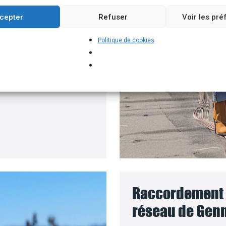
un branchement
cepter
Refuser
Voir les pr
e batteries solaires,
Politique de cookies
 pour installer vos
e le coût des travaux
Raccordement d
réseau de Genn