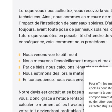
Lorsque vous nous sollicitez, vous recevez la visit
techniciens. Ainsi, nous sommes en mesure de m
l’impact de l’installation de panneaux solaires. D’ail
toujours, avant toute pose de panneaux solaires, d’
future que vous êtes en possibilité d’attendre de v
conséquence, voici comment nous procédons :
Nous venons voir le bâtiment
Nous mesurons l’ensoleillement moyen et max
Par ce biais, nous calculons l’énergie produite
Nous estimons dès lors le matériel le plus adé
En conséquence, nous vous envoyons notre dev
Pour offrir les 
cookies pour sto
Notre devis est gratuit et se base sur la configurat
consentir à ces 
comportement de 
vous. Donc, grâce à l’étude rentabilité menée, n
ou de retirer so
calculer le moment où les travaux d’installation d
caractéristiques
votre toit deviendront profitables. Pour cela, nou